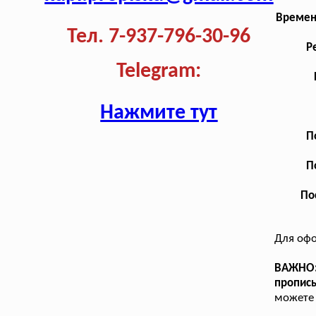
Времен
Тел. 7-937-796-30-96
Р
Telegram:
Нажмите тут
П
П
По
Для оф
ВАЖНО:
пропис
можете 