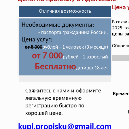
Цена 
Отличная возможность
В связи
Необходимые документы:
2025 г
- паспорта гражданина России;
цены за
Цена услуг:
Обновле
от 8 000
рублей - 1 человек (3 месяца)
от 7 000
рублей - 1 взрослый
Бесплатно
дети до 18 лет
Свяжитесь с нами и оформите
Времен
легальную временную
регистрацию быстро по
хорошей цене.
kupi.propisku@gmail.com